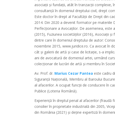
asociații și fundații, atât în tranzacții complexe,
consultanță în domeniul dreptului civil, drept come
Este doctor în drept al Facultății de Drept din ca
2014. Din 2020 a devenit formator pe materiile Dre
Perfecționare a Avocaților. De asemenea, este aut
(2015), Fuziunea societăților (2016), Asociații și 
dintre care în domeniul dreptului de autor: Consid
noiembrie 2015, www.juridice.ro. Ca avocat în dome
cât și galerii de artă și case de licitație, s-a imp
ani de avocatură de domeniul artei, urmând cursuri
colecționar de lucrări de artă și membru în Soci
Av. Prof. dr.
Marius Cezar Pantea
este cadru di
Siguranță Națională, Membru al Baroului București
al afacerilor. A ocupat funcții de conducere în ca
Publice (Loteria Română).
Experiență în dreptul penal al afacerilor (fraudă f
consilier în proprietate industrială din 2005, Vic
din România (2021) și deține expertiză în domeniul