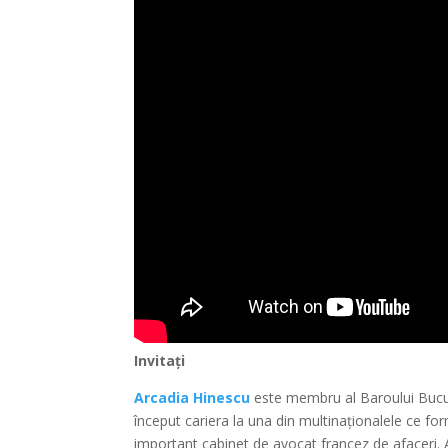
Invitați
Arcadia Hinescu
este membru al Baroului Bucur
început cariera la una din multinaționalele ce for
important cabinet de avocat francez de afaceri. A