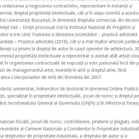
 în redactarea și negocierea contractelor, reprezentare în instanță și
rcial, dreptul proprietății intelectuale, cât și în viața curentă a acesto
drul Universității București, în domeniul dreptului comercial, din decem
pt civil – Drept procesual civil la Institutul Național de Pregătire și
or a trei cărți: Fuziunea și divizarea societăților – practică adnotată
fundații – Practică adnotată (2018), cât și a mai multor articole juridice
erații cu privire la dreptul de autor în cazul operelor de arhitectură, 3
niul proprietății intelectuale a reprezentat și asistat atât artiști vizu
licat în organizarea contractuală de expoziții și este pasionată încă din p
 de managementul artei, investiții în artă și dreptul artei, fiind
etatea Colecționarilor de Artă din România din 2007.
dactic universitar, îndrumător de doctorat în domeniul Ordine Publică 
, specializat în proprietate intelectuală, jocuri de noroc și dreptul p
drul Secretariatului General al Guvernului (ONJN) și în Ministerul Finanț
inanciar-fiscală, jocuri de noroc, contrafacere, piraterie și plagiat), est
epreședinte al Camerei Naționale a Consilierilor în Proprietate Industria
 drepturilor de proprietate industrială, a dreptului de autor și a