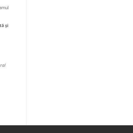
ramul
tă și
ural