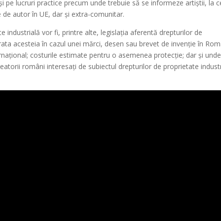
i pe lucruri practice precum unde trebuie să se informeze artiștii, la c
le de autor în UE, dar și extra-comunitar.
e industrială vor fi, printre alte, legislația aferentă drepturilor de
durata acesteia în cazul unei mărci, desen sau brevet de invenție în Rom
nternațional; costurile estimate pentru o asemenea protecție; dar și und
creatorii români interesați de subiectul drepturilor de proprietate industr