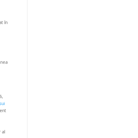
at în
iunea
ă,
sui
ent
 al