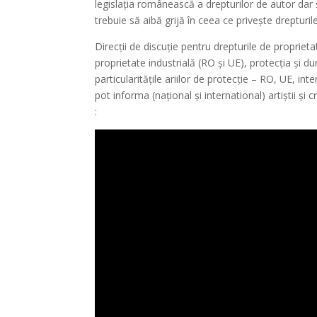
legislația românească a drepturilor de autor dar ș
trebuie să aibă grijă în ceea ce privește drepturi
Direcții de discuție pentru drepturile de proprietat
proprietate industrială (RO și UE), protecția și 
particularitățile ariilor de protecție – RO, UE, i
pot informa (național și international) artiștii și 
: