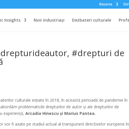
Resurse
Stir
c Insights
Noii industriași
Dezbateri culturale
Profe
#drepturideautor, #drepturi de
ă
terilor culturale inițiate în 2018, în această perioadă de pandemie în
0
abordăm problematicile drepturilor de autor și ale drepturilor de
 cu experiență,
Arcadia Hinescu și Marius Pantea.
r vor fi axate pe stadiul actual al transpunerii directivelor europene î