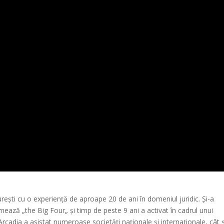
ești cu o experiență de aproape 20 de ani în domeniul juridic. Și-a
mează „the Big Four„ și timp de peste 9 ani a activat în cadrul unui
rcadia a asistat numeroase societăți naționale și internaționale, cât ș