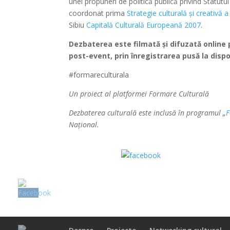
unei propuneri de politică publică privind Statutul
coordonat prima
Strategie culturală și creativă
Sibiu
Capitală Culturală Europeană 2007
.
Dezbaterea este filmată și difuzată online
post-event, prin înregistrarea pusă la dispo
#formareculturala
Un proiect al platformei Formare Culturală
Dezbaterea culturală este inclusă în programul „
F
Național.
Share on Facebook