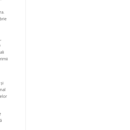
ra.
brie
,
0
ali
rimii
și
enal
elor
e
lă