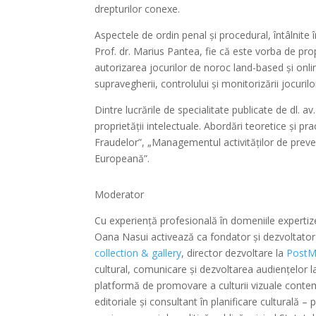
drepturilor conexe.
Aspectele de ordin penal și procedural, întâlnite 
Prof. dr. Marius Pantea, fie că este vorba de prop
autorizarea jocurilor de noroc land-based și onlin
supravegherii, controlului și monitorizării jocuril
Dintre lucrările de specialitate publicate de dl. 
proprietății intelectuale. Abordări teoretice și pr
Fraudelor”, „Managementul activităților de preven
Europeană”.
Moderator
Cu experiență profesională în domeniile experti
Oana Nasui activează ca fondator și dezvoltator 
collection & gallery
, director dezvoltare la
PostM
cultural, comunicare și dezvoltarea audiențelor 
platformă de promovare a culturii vizuale con
editoriale și consultant în planificare culturală 