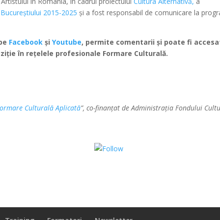
 Artistului în România, în cadrul proiectului
Cultura Alternativă,
a
 a Bucureștiului 2015-2025
și a fost responsabil de comunicare la prog
 pe
Facebook
și
Youtube
, permite comentarii și poate fi accesa
ziție în rețelele profesionale Formare Culturală.
ormare Culturală Aplicată
”, co-finanțat de Administrația Fondului Cult
Share on WhatsApp