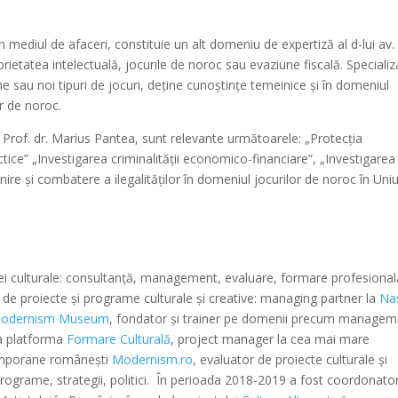
în mediul de afaceri, constituie un alt domeniu de expertiză al d-lui av.
rietatea intelectuală, jocurile de noroc sau evaziune fiscală. Specializ
e sau noi tipuri de jocuri, deține cunoștințe temeinice și în domeniul
or de noroc.
av. Prof. dr. Marius Pantea, sunt relevante următoarele: „Protecția
actice” „Investigarea criminalității economico-financiare”, „Investigarea
ire și combatere a ilegalităților în domeniul jocurilor de noroc în Un
zei culturale: consultanță, management, evaluare, formare profesional
de proiecte și programe culturale și creative: managing partner la
Na
odernism Museum
, fondator și trainer pe domenii precum managem
la platforma
Formare Culturală
, project manager la cea mai mare
temporane românești
Modernism.ro
, evaluator de proiecte culturale și
– programe, strategii, politici. În perioada 2018-2019 a fost coordonator