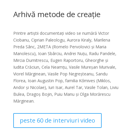
Arhivă metode de creație
Printre artiștii documentați video se numără Victor
Ciobanu, Ciprian Paleologu, Aurora Kiraly, Marilena
Preda Sânc, 2META (Romelo Pervolovici și Maria
Manolescu), Ioan Sbârciu, Andrei Nuțu, Radu Pandele,
Mircia Dumitrescu, Eugen Raportoru, Gheorghe și
Iudita Crăciun, Cela Neamțu, Vasile Mureșan Murivale,
Viorel Mărginean, Vasile Pop Negreșteanu, Sandu
Florea, Ioan Augustin Pop, familia Kőmives (Miklos,
Andor și Nicolae), Iuri Isar, Aurel Tar, Vasile Tolan, Liviu
Bulea, Dragoș Bojin, Puiu Manu și Olga Morărescu
Mărginean.
peste 60 de interviuri video