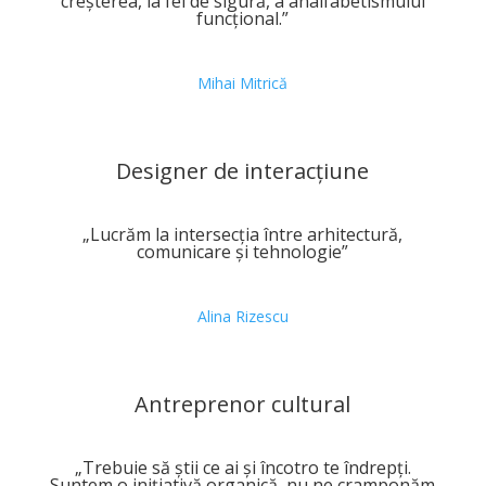
creșterea, la fel de sigură, a analfabetismului
funcțional.”
Mihai Mitrică
Designer de interacțiune
„Lucrăm la intersecția între arhitectură,
comunicare și tehnologie”
Alina Rizescu
Antreprenor cultural
„Trebuie să știi ce ai și încotro te îndrepți.
Suntem o inițiativă organică, nu ne cramponăm