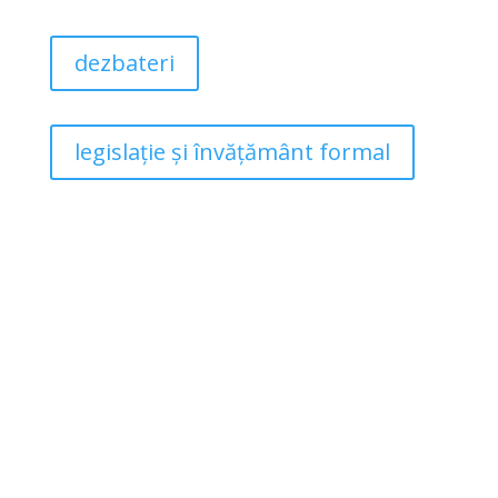
dezbateri
legislație și învățământ formal
„Antreprenoriat artistic colectiv în România
”
este u
n proiect implementat de Asociația MAIA
în parteneriat cu platforma Formare Culturală.
Acesta se produce între martie și noiembrie 2024
și rămâne disponibil online.