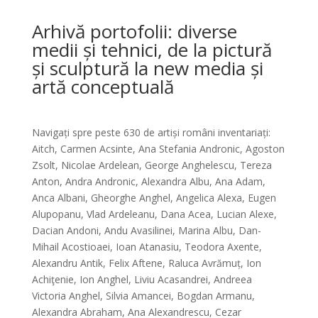
Arhivă portofolii: diverse
medii și tehnici, de la pictură
și sculptură la new media și
artă conceptuală
Navigați spre peste 630 de artiși români inventariați:
Aitch, Carmen Acsinte, Ana Stefania Andronic, Agoston
Zsolt, Nicolae Ardelean, George Anghelescu, Tereza
Anton, Andra Andronic, Alexandra Albu, Ana Adam,
Anca Albani, Gheorghe Anghel, Angelica Alexa, Eugen
Alupopanu, Vlad Ardeleanu, Dana Acea, Lucian Alexe,
Dacian Andoni, Andu Avasilinei, Marina Albu, Dan-
Mihail Acostioaei, Ioan Atanasiu, Teodora Axente,
Alexandru Antik, Felix Aftene, Raluca Avrămuț, Ion
Achiţenie, Ion Anghel, Liviu Acasandrei, Andreea
Victoria Anghel, Silvia Amancei, Bogdan Armanu,
Alexandra Abraham, Ana Alexandrescu, Cezar