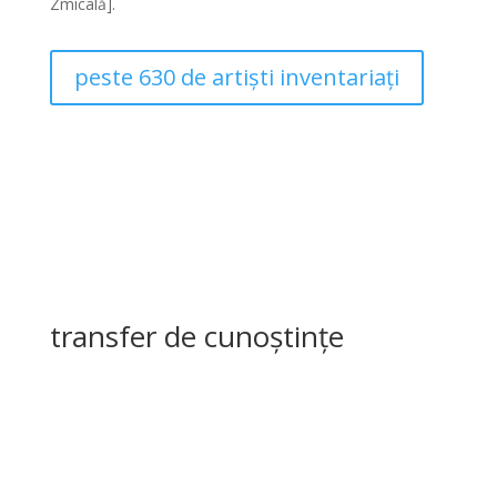
Zmicală].
peste 630 de artiști inventariați
transfer de cunoștințe
Seria de interviuri video prezintă o perspectivă amplă
asupra antreprenoriatului creativ și designului din
România în 2024, cu focus pe antreprenoriat creativ și
impact social, design și inovație, dezvoltare urbană și