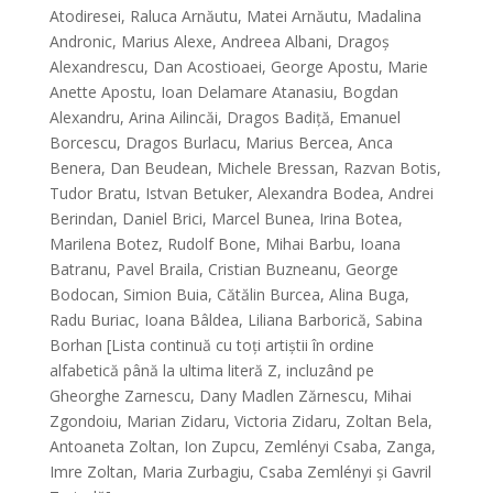
Atodiresei, Raluca Arnăutu, Matei Arnăutu, Madalina
Andronic, Marius Alexe, Andreea Albani, Dragoș
Alexandrescu, Dan Acostioaei, George Apostu, Marie
Anette Apostu, Ioan Delamare Atanasiu, Bogdan
Alexandru, Arina Ailincăi, Dragos Badiță, Emanuel
Borcescu, Dragos Burlacu, Marius Bercea, Anca
Benera, Dan Beudean, Michele Bressan, Razvan Botis,
Tudor Bratu, Istvan Betuker, Alexandra Bodea, Andrei
Berindan, Daniel Brici, Marcel Bunea, Irina Botea,
Marilena Botez, Rudolf Bone, Mihai Barbu, Ioana
Batranu, Pavel Braila, Cristian Buzneanu, George
Bodocan, Simion Buia, Cătălin Burcea, Alina Buga,
Radu Buriac, Ioana Bâldea, Liliana Barborică, Sabina
Borhan [Lista continuă cu toți artiștii în ordine
alfabetică până la ultima literă Z, incluzând pe
Gheorghe Zarnescu, Dany Madlen Zărnescu, Mihai
Zgondoiu, Marian Zidaru, Victoria Zidaru, Zoltan Bela,
Antoaneta Zoltan, Ion Zupcu, Zemlényi Csaba, Zanga,
Imre Zoltan, Maria Zurbagiu, Csaba Zemlényi și Gavril