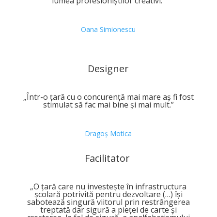
lumea profesioniștilor creativi.”
Oana Simionescu
Designer
„Într-o țară cu o concurență mai mare aș fi fost
stimulat să fac mai bine și mai mult.”
Dragoș Motica
Facilitator
„O țară care nu investește în infrastructura
școlară potrivită pentru dezvoltare (…) își
sabotează singură viitorul prin restrângerea
treptată dar sigură a pieței de carte și