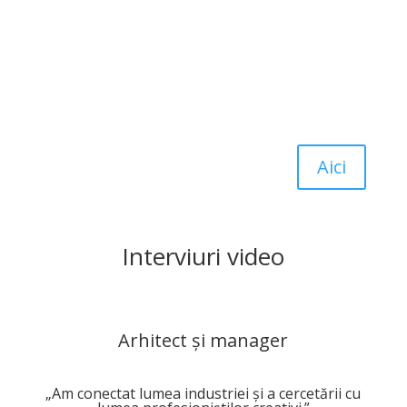
culturală.
Interviurile evidențiază evoluția sectoarelor creative din
România, provocările și oportunitățile din domeniu,
precum și impactul lor asupra dezvoltării urbane și
sociale.
Aici
Interviuri video
Arhitect și manager
„Am conectat lumea industriei și a cercetării cu