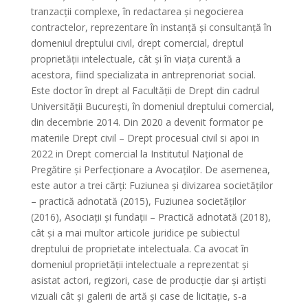
tranzacții complexe, în redactarea și negocierea
contractelor, reprezentare în instanță și consultanță în
domeniul dreptului civil, drept comercial, dreptul
proprietății intelectuale, cât și în viața curentă a
acestora, fiind specializata in antreprenoriat social.
Este doctor în drept al Facultății de Drept din cadrul
Universității București, în domeniul dreptului comercial,
din decembrie 2014. Din 2020 a devenit formator pe
materiile Drept civil – Drept procesual civil si apoi in
2022 in Drept comercial la Institutul Național de
Pregătire și Perfecționare a Avocaților. De asemenea,
este autor a trei cărți: Fuziunea și divizarea societăților
– practică adnotată (2015), Fuziunea societăților
(2016), Asociații și fundații – Practică adnotată (2018),
cât și a mai multor articole juridice pe subiectul
dreptului de proprietate intelectuala. Ca avocat în
domeniul proprietății intelectuale a reprezentat și
asistat actori, regizori, case de producție dar și artiști
vizuali cât și galerii de artă și case de licitație, s-a