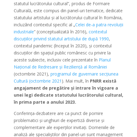
statutul lucrătorului cultural”, produs de Formare
Culturală, este compus din panel-uri tematice, dedicate
statutului artistului și al lucrătorului cultural în România,
incluzând contextul specific al „
Celei de-a patra revoluții
industriale
” (conceptualizată în 2016),
contextul
discuțiilor privind statutul artistului de după 1990
,
contextul pandemic (început în 2020), și contextul
discuțiilor din spațiul public românesc cu privire la
aceste subiecte, inclusiv cele prezentate în
Planul
Național de Redresare și Reziliență al României
(octombrie 2021),
programul de guvernare secțiunea
Cultură (octombrie 2021
). Mai mult, în
PNRR există
angajament de pregătire și intrare în vigoare a
unei legi dedicate statutului lucrătorului cultural,
în prima parte a anului 2023.
Conferința-dezbatere are ca punct de pornire
problematici și unghiuri de expertiză diverse și
complementare ale experților invitați. Domeniile de
analiză ale specialiștilor din panel-uri sunt management