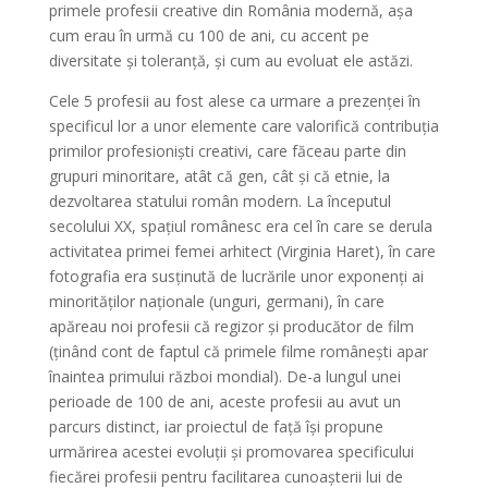
primele profesii creative din România modernă, așa
cum erau în urmă cu 100 de ani, cu accent pe
diversitate și toleranță, și cum au evoluat ele astăzi.
Cele 5 profesii au fost alese ca urmare a prezenței în
specificul lor a unor elemente care valorifică contribuția
primilor profesioniști creativi, care făceau parte din
grupuri minoritare, atât că gen, cât și că etnie, la
dezvoltarea statului român modern. La începutul
secolului XX, spațiul românesc era cel în care se derula
activitatea primei femei arhitect (Virginia Haret), în care
fotografia era susținută de lucrările unor exponenți ai
minorităților naționale (unguri, germani), în care
apăreau noi profesii că regizor și producător de film
(ținând cont de faptul că primele filme românești apar
înaintea primului război mondial). De-a lungul unei
perioade de 100 de ani, aceste profesii au avut un
parcurs distinct, iar proiectul de față își propune
urmărirea acestei evoluții și promovarea specificului
fiecărei profesii pentru facilitarea cunoașterii lui de