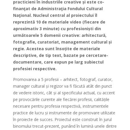
practicieni în industriile creative și este co-
finanţat de Administraţia Fondului Cultural
Naţional. Nucleul central al proiectului îl
reprezintă 10 de materiale video (fiecare de
aproximativ 3 minute) cu profesioniști din
următoarele 5 domenii creative: arhitectură,
fotografie, curatoriat, management cultural și
regie. Acestea sunt însoțite de materiale
descriptive, de tip text, bazate pe cercetare-
documentare, care expun pe larg subiectul
profesiei respective.
Promovarea a 5 profesii – arhitect, fotograf, curator,
manager cultural și regizor va fi făcută atât din punct
de vedere istoric, cât și al specificului actual, cu accent
pe provocările curente ale fiecărei profesii, calitățile
necesare pentru profesia respectivă, instrumentele
practice de lucru și instrumente de promovare utilizate
în proiecte de succes. Proiectul este construit în jurul
binomului trecut-prezent, punând în lumină unele dintre