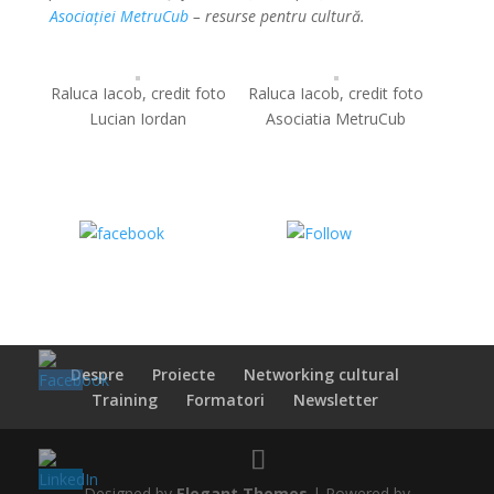
Asociației MetruCub
– resurse pentru cultură.
Raluca Iacob, credit foto
Raluca Iacob, credit foto
Lucian Iordan
Asociatia MetruCub
Share on
Share on
Facebook
WhatsApp
Despre
Proiecte
Networking cultural
Training
Formatori
Newsletter
Designed by
Elegant Themes
| Powered by