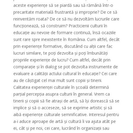
aceste experiențe să se piardă sau să rămână într-o
precaritate materială frustrantă și improprie? De ce să
reinventăm roata? De ce să nu dezvoltăm lucrurile care
funcționează, să construim? Practicienii culturii în
educație au nevoie de formare continuă, însă ocaziile
sunt rare spre inexistente în România. Cum altfel, decât
prin experiențe formative, discutând cu alții care fac
lucruri similare, te poți dezvolta și poți îmbunătăți
propriile experiențe de lucru? Cum altfel, decât prin
comparație și în dialog se pot dezvolta instrumente de
evaluare a calității actului cultural în educație? Cei care
au de câștigat cel mai mult sunt copiii și tinerii.
Calitatea experienței culturale în școală determină
parțial percepția asupra culturii în general. Vrem ca
tinerii și copiii să fie atrași de artă, să își dorească să se
implice și să o acceseze, să se exprime artistic și să
aibă experiențe culturale semnificative. Interesul pentru
a-i aduce aproape de artă și cultură îi va ajuta atât pe
ei, cât și pe noi, cei care, lucrând în organizații sau