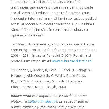
instituții culturale și educaționale, vrem să le
transmitem anumite valori care ni se par importante
social, vrem să îi educăm pentru a fi cetățeni critici,
implicați și informați, vrem să fim în contact cu publicul
actual și potențial al creațiilor artistice și, nu în ultimul
rând, să îi sprijinim să ia în considerare cultura ca
opțiune profesională.
„
Susține cultura în educație
”
pune baza unei astfel de
comunități. Proiectul a fost finanţat prin granturile SEE
2009 – 2014, în cadrul Fondului ONG în România și
poate fi urmărit pe site-ul
www.culturaineducatie.ro
[1] Harland, J, Kinder, K, Lord, P, Stott, A, Schagen, I,
Haynes, J with Cusworth, C, White, R and Paola,
R,
„
The Arts in Secondary Schools: Effects and
Effectiveness
”
, NFER, Slough, 2000.
Raluca Iacob
este inițiatoarea și coordonatoarea
platformei
Cultura în educație
. Este specializată în
politici culturale şi facilitare și este președintele