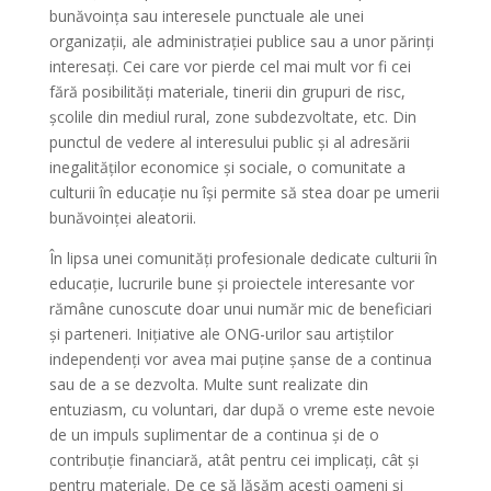
bunăvoința sau interesele punctuale ale unei
organizații, ale administrației publice sau a unor părinți
interesați. Cei care vor pierde cel mai mult vor fi cei
fără posibilități materiale, tinerii din grupuri de risc,
școlile din mediul rural, zone subdezvoltate, etc. Din
punctul de vedere al interesului public și al adresării
inegalităților economice și sociale, o comunitate a
culturii în educație nu își permite să stea doar pe umerii
bunăvoinței aleatorii.
În lipsa unei comunități profesionale dedicate culturii în
educație, lucrurile bune și proiectele interesante vor
rămâne cunoscute doar unui număr mic de beneficiari
și parteneri. Inițiative ale ONG-urilor sau artiștilor
independenți vor avea mai puține șanse de a continua
sau de a se dezvolta. Multe sunt realizate din
entuziasm, cu voluntari, dar după o vreme este nevoie
de un impuls suplimentar de a continua și de o
contribuție financiară, atât pentru cei implicați, cât și
pentru materiale. De ce să lăsăm acești oameni și