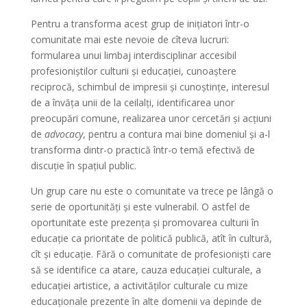
Pentru a transforma acest grup de inițiatori într-o
comunitate mai este nevoie de cîteva lucruri:
formularea unui limbaj interdisciplinar accesibil
profesioniștilor culturii și educației, cunoaștere
reciprocă, schimbul de impresii și cunoștințe, interesul
de a învăța unii de la ceilalți, identificarea unor
preocupări comune, realizarea unor cercetări și acțiuni
de
advocacy
, pentru a contura mai bine domeniul și a-l
transforma dintr-o practică într-o temă efectivă de
discuție în spațiul public.
Un grup care nu este o comunitate va trece pe lângă o
serie de oportunități și este vulnerabil. O astfel de
oportunitate este prezența și promovarea culturii în
educație ca prioritate de politică publică, atît în cultură,
cît și educație. Fără o comunitate de profesioniști care
să se identifice ca atare, cauza educației culturale, a
educației artistice, a activităților culturale cu mize
educaționale prezente în alte domenii va depinde de