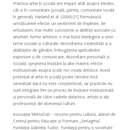
Practica artei în școală are impact atât asupra elevilor,
cât și în comunitate (școală, părinți, comunitate locală
în general). Harland et al. (2000) [1] formulează
următoarele efecte: un sentiment de împlinire, de
entuziasm; mai multe cunoștințe și abilități asociate cu
anumite forme artistice; o mai bună înțelegere a unor
teme sociale și culturale; dezvoltarea creativității și a
abilităților de gândire; îmbogățirea aptitudinilor
expresive și de comunicare; dezvoltare personală și
socială; sprijinirea învățării la alte materii; efecte
instituționale asupra școlii; noi creații artistice. Acest
potențial al artei în școală poate rămâne însă
nerealizat dacă nu este conștientizat, iar practicile nu
sunt integrate într-un proces de învățare instituțională
și personală de către cadrele didactice, artiștii și alți
profesioniști din domeniul culturii.
Asociația MetruCub – resurse pentru cultură, alături de
Centrul pentru Educație și Formare „Sintagma”,
Fundația Gabriela Tudor, Fundația pentru o societate