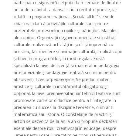
participat cu siguranță cel puțin la o serbare de final de
an unde a cântat, a dansat sau a recitat o poezie, iar
odată cu programul național „Școala altfel” se vede
chiar mai clar că activitățile culturale sunt printre
preferatele profesorilor, copiilor și părinților. Mai ales
ale copiilor. Organizații neguvernamentale și instituții
culturale realizează activități în școli și împreună cu
acestea, fac mediere și animație culturală, implică copii
și tineri în programul lor, în mod regulat. Există
specializări la nivel de licență și masterat în pedagogia
artelor vizuale și pedagogie teatrală și cursuri pentru
absolvenții liceelor pedagogice. Se predau materii
artistice și culturale în învățămîntul obligatoriu și
opțional, la nivel preuniversitar, iar tehnici teatrale sunt
promovate cadrelor didactice pentru a fi integrate în
predarea cu succes la discipline teoretice, cum ar fi
matematica sau istoria. O constelație de practici și
actori se dezvoltă de la an la an și propune dezbateri
esențiale despre rolul creativității în educație, despre
lumea pentru care îi pregătim pe copiii și tinerii de azi.