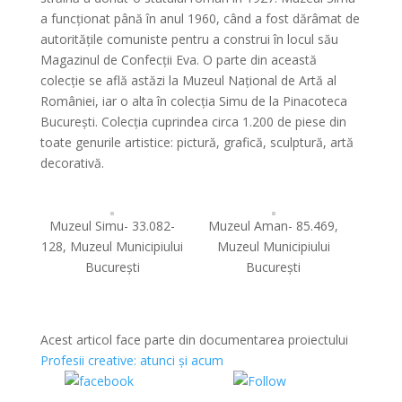
a funcționat până în anul 1960, când a fost dărâmat de
autoritățile comuniste pentru a construi în locul său
Magazinul de Confecții Eva. O parte din această
colecție se află astăzi la Muzeul Național de Artă al
României, iar o alta în colecția Simu de la Pinacoteca
București. Colecția cuprindea circa 1.200 de piese din
toate genurile artistice: pictură, grafică, sculptură, artă
decorativă.
Muzeul Simu- 33.082-
Muzeul Aman- 85.469,
128, Muzeul Municipiului
Muzeul Municipiului
București
București
Acest articol face parte din documentarea proiectului
Profesii creative: atunci și acum
Share on
Share on
Facebook
WhatsApp