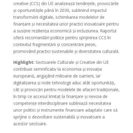
creative (CCS) din UE analizează tendințele, provocările
și oportunitățile până în 2030, subliniind impactul
transformării digitale, schimbarea modelelor de
finanțare și necesitatea unor practici inovatoare pentru
a susține reziliența economică și incluziunea. Raportul
oferă recomandări politice pentru sprijinirea CCS în
contextul fragmentării și concentrării pieței,
promovând practici sustenabile și diversitatea culturală.
Highlight:
Sectoarele Culturale și Creative din UE
contribuie semnificativ la economia și inovația
europeană, angajând milioane de oameni, iar
digitalizarea și noile tehnologii aduc atât oportunități,
cât și provocări pentru modelele de afaceri tradiționale,
în timp ce accesul limitat la finanțare și nevoia de
competențe interdisciplinare subliniază necesitatea
unor politici și instrumente financiare adaptate care să
sprijine o dezvoltare sustenabilă și inovatoare a
acestor sectoare.