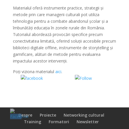
Materialul oferă instrumente practice, strategii și
metode prin care managerii culturali pot utiliza
tehnologia pentru a combate abandonul școlar și a
îmbunătăți educația în zonele rurale din România.
Tutorialul abordează provocări specifice precum
conectivitatea limitată, oferind soluții accesibile precum
biblioteci digitale offline, instrumente de storytelling și
gamificare, alături de metode pentru evaluarea
impactului acestor intervenții.
Poți viziona materialul
aici
.
Share on
Share on
Facebook
WhatsApp
Despre
Proiecte
Networking cultural
Training
Formatori
Newsletter