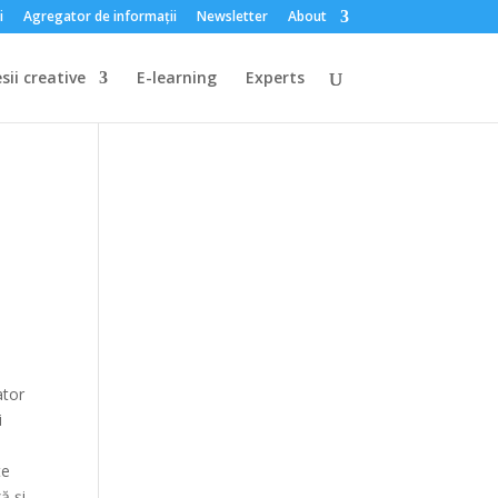
i
Agregator de informații
Newsletter
About
sii creative
E-learning
Experts
ator
i
te
ă și