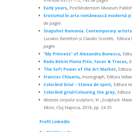
978-606-93751-1-2, 142 de pagini
Early years
,
PostModernism Museum Publishin
Erotismul în arta românească modernă ș
de pagini
Snapshot Romania. Contemporary artist
Luciano Benetton și Claudio Scoretti, Editur
pagini
“My Princess” of Alexandru Bunescu
,
Editu
Radu Belcin Flavia Pitis, Faces & Traces
,
Ed
The Soft Power of the Art Market
,
Editura
Francisc Chiuariu
,
monograph, Editura Vellan
Colorând Griul – Starea de spirit
,
Editura Ve
Colorând griul/Colouring the grey,
Editura
Absența corpului sculpturii
, în „Sculptură: Max
Eikon, Cluj-Napoca, 2018, pp. 24-35
Profil LinkedIn