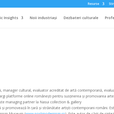
Resurse
Stir
c Insights
Noii industriași
Dezbateri culturale
Profe
rtă, manager cultural, evaluator acreditat de artă contemporană, evalu
 largi platforme online românești pentru susținerea și promovarea arte
Este managing partner la Nasui collection & gallery
ă și promovează în țară și străinătate artiști contemporani români. Es
ernism Museum (
www.postmodernism.ro
). Este autor de cărți de sintez