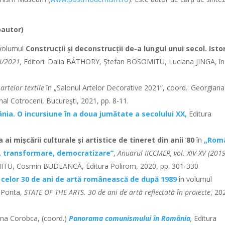
oautor)
volumul
Construcții și deconstrucții de-a lungul unui secol. Istor
I/2021,
Editori: Dalia BÁTHORY, Ștefan BOSOMITU, Luciana JINGA, în
artelor textile
în „Salonul Artelor Decorative 2021”, coord.: Georgiana
l Cotroceni, Bucureşti, 2021, pp. 8-11.
a. O incursiune în a doua jumătate a secolului XX,
Editura
ai mișcării culturale și artistice de tineret din anii
‘
80
în
„Rom
, transformare, democratizare”
,
Anuarul IICCMER, vol. XIV-XV (201
MITU, Cosmin BUDEANCĂ, Editura Polirom, 2020, pp. 301-330
 celor 30 de ani de artă românească de după 1989
în volumul
 Ponta,
STATE OF THE ARTS. 30 de ani de artă reflectată în proiecte
, 20
iana Corobca, (coord.)
Panorama comunismului în România
,
Editura