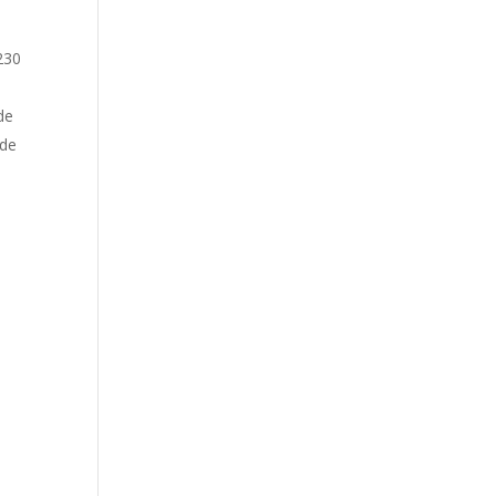
230
de
 de