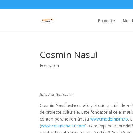
Proiecte
Nordi
Cosmin Nasui
Formatori
foto Adi Bulboacă
Cosmin Nasui este curator, istoric și critic de a
de proiecte culturale. Este fondator al celei mai
contemporane românești
www.modernism.ro
. 
(
www.cosminnasui.com
), care expune, reprezint
curator la platforma muzeală privată PostMod