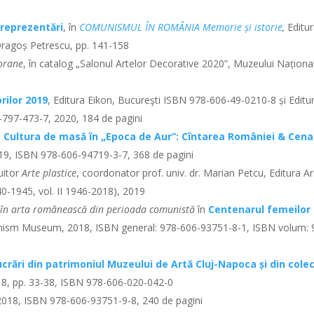
i reprezentări
, în
COMUNISMUL ÎN ROMÂNIA Memorie și istorie
,
Editu
Dragoș Petrescu, pp. 141-158
porane
, în catalog „Salonul Artelor Decorative 2020”, Muzeului Naționa
rilor 2019
, Editura Eikon, Bucureşti ISBN 978-606-49-0210-8 și Editu
797-473-7, 2020, 184 de pagini
n
Cultura de masă în „Epoca de Aur”: Cîntarea României & Cena
9, ISBN 978-606-94719-3-7, 368 de pagini
uitor
Arte plastice
, coordonator prof. univ. dr. Marian Petcu, Editura A
640-1945, vol. II 1946-2018), 2019
or în arta românească din perioada comunistă
în
Centenarul femeilor 
nism Museum, 2018, ISBN general: 978-606-93751-8-1, ISBN volum: 
Lucrări din patrimoniul Muzeului de Artă Cluj-Napoca și din colec
8, pp. 33-38, ISBN 978-606-020-042-0
2018, ISBN 978-606-93751-9-8, 240 de pagini