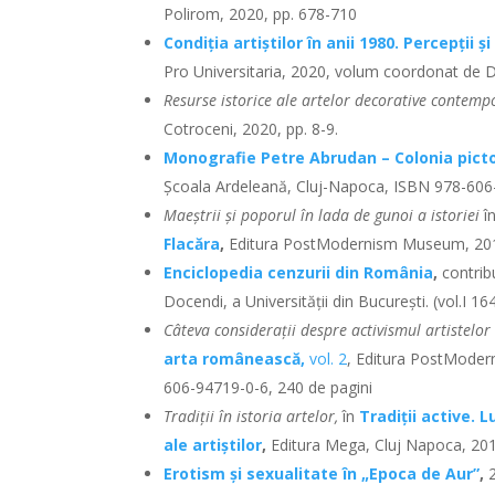
Polirom, 2020, pp. 678-710
Condiția artiștilor în anii 1980. Percepții ș
Pro Universitaria, 2020, volum coordonat de 
Resurse istorice ale artelor decorative contem
Cotroceni, 2020, pp. 8-9.
Monografie Petre Abrudan – Colonia picto
Școala Ardeleană, Cluj-Napoca, ISBN 978-606-
Maeștrii și poporul în lada de gunoi a istoriei
î
Flacăra
,
Editura PostModernism Museum, 201
Enciclopedia cenzurii din România
,
contrib
Docendi, a Universității din București. (vol.I 1
Câteva considerații despre activismul artistel
arta românească,
vol. 2
, Editura PostModer
606-94719-0-6, 240 de pagini
Tradiții în istoria artelor,
în
Tradiții active. 
ale artiștilor
,
Editura Mega, Cluj Napoca, 201
Erotism și sexualitate în „Epoca de Aur”
,