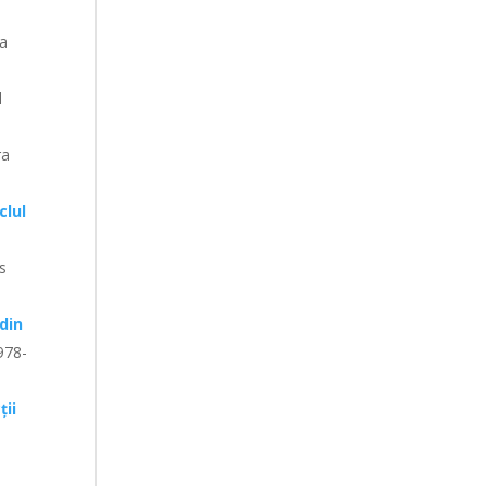
ra
l
ra
clul
rs
din
978-
ții