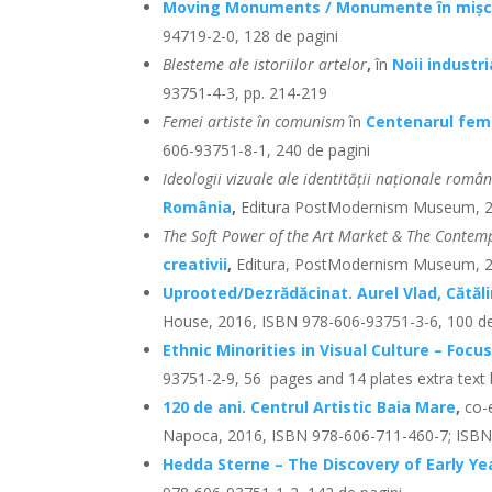
Moving Monuments / Monumente în mișc
94719-2-0, 128 de pagini
Blesteme ale istoriilor artelor
,
în
Noii industri
93751-4-3, pp. 214-219
Femei artiste în comunism
în
Centenarul feme
606-93751-8-1, 240 de pagini
Ideologii vizuale ale identității naționale român
România
,
Editura PostModernism Museum, 20
The Soft Power of the Art Market & The Contem
creativii
,
Editura, PostModernism Museum, 20
Uprooted/Dezrădăcinat. Aurel Vlad, Cătăl
House, 2016, ISBN 978-606-93751-3-6, 100 de
Ethnic Minorities in Visual Culture – Foc
93751-2-9, 56 pages and 14 plates extra text
120
de ani. Centrul Artistic Baia Mare
,
co-e
Napoca, 2016, ISBN 978-606-711-460-7; ISBN 
Hedda Sterne – The Discovery of Early Ye