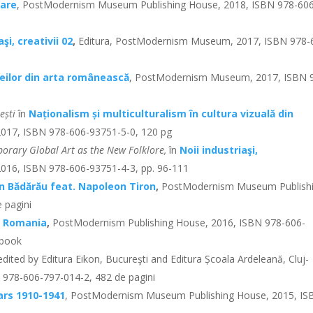
are
, PostModernism Museum Publishing House, 2018, ISBN 978-60
aşi, creativii 02
,
Editura, PostModernism Museum, 2017, ISBN 978-
ilor din arta românească
, PostModernism Museum, 2017, ISBN 
ești
în
Naționalism și multiculturalism în cultura vizuală din
17, ISBN 978-606-93751-5-0, 120 pg
porary Global Art as the New Folklore,
în
Noii industriaşi,
16, ISBN 978-606-93751-4-3, pp. 96-111
in Bădărău feat. Napoleon Tiron
,
PostModernism Museum Publish
 pagini
us Romania
,
PostModernism Publishing House, 2016, ISBN 978-606-
 book
dited by Editura Eikon, Bucureşti and Editura Școala Ardeleană, Cluj-
978-606-797-014-2, 482 de pagini
ars 1910-1941
, PostModernism Museum Publishing House, 2015, IS