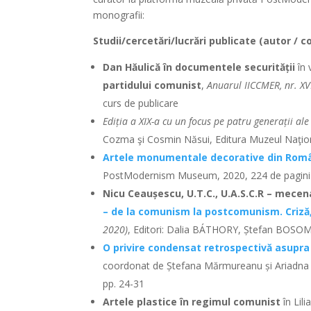
monografii:
Studii/cercetări/lucrări publicate (autor / c
Dan Hăulică în documentele securității
în 
partidului comunist
,
Anuarul IICCMER, nr. XV
curs de publicare
Ediția a XIX-a cu un focus pe patru generații ale 
Cozma şi Cosmin Năsui, Editura Muzeul Naţiona
Artele monumentale decorative din Români
PostModernism Museum, 2020, 224 de pagini
Nicu Ceaușescu, U.T.C., U.A.S.C.R – mecena 
– de la comunism la postcomunism. Criză
2020)
, Editori: Dalia BÁTHORY, Ștefan BOSO
O privire condensat retrospectivă asupra
coordonat de Ștefana Mărmureanu și Ariadna
pp. 24-31
Artele plastice în regimul comunist
în Lil