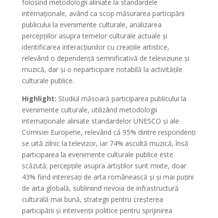
folosind metodologii aliniate la standardele
internaționale, având ca scop măsurarea participării
publicului la evenimente culturale, analizarea
percepțiilor asupra temelor culturale actuale și
identificarea interacțiunilor cu creațiile artistice,
relevând o dependență semnificativă de televiziune și
muzică, dar și o neparticipare notabilă la activitățile
culturale publice.
Highlight:
Studiul măsoară participarea publicului la
evenimente culturale, utilizând metodologii
internaționale aliniate standardelor UNESCO și ale
Comisiei Europene, relevând că 95% dintre respondenți
se uită zilnic la televizor, iar 74% ascultă muzică, însă
participarea la evenimente culturale publice este
scăzută; percepțiile asupra artiștilor sunt mixte, doar
43% fiind interesați de arta românească și și mai puțini
de arta globală, subliniind nevoia de infrastructură
culturală mai bună, strategii pentru creșterea
participării și intervenții politice pentru sprijinirea