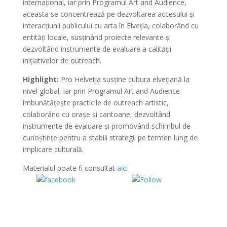
internațional, iar prin Programul Art and Audience,
aceasta se concentrează pe dezvoltarea accesului și
interacțiunii publicului cu arta în Elveția, colaborând cu
entități locale, susținând proiecte relevante și
dezvoltând instrumente de evaluare a calității
inițiativelor de outreach.
Highlight:
Pro Helvetia susține cultura elvețiană la
nivel global, iar prin Programul Art and Audience
îmbunătățește practicile de outreach artistic,
colaborând cu orașe și cantoane, dezvoltând
instrumente de evaluare și promovând schimbul de
cunoștințe pentru a stabili strategii pe termen lung de
implicare culturală.
Materialul poate fi consultat
aici
Share on
Share on
Facebook
WhatsApp