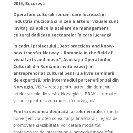
2015, București
Operatorii culturali români care lucrează în
industria muzicală și în cea a artelor vizuale sunt
invitați să aplice la ateliere de management
cultural dedicate sectoarelor în care lucrează.
În cadrul proiectului
„Best
practices and know-
how transfer Norway – Romania in the field of
visual arts and music
’’, Asociația Operatorilor
Culturali din România invită experți în
antreprenoriat cultural pentru a livra seminarii
de expertiză, prin intermediul partenerilor săi din
Norvegia
, VISP – rețea pentru actorii din domeniul
artelor vizuale din vestul Norvegiei și BRAK – formator
și sprijin pentru scena muzicală norvegiană.
Pentru sesiunea dedicată artelor vizuale
, experții
norvegieni vor oferi consultanță financiară și legată de
promovare și vizibilitate; vor detalia modalități
profesioniste de interacțiune și networking; vor oferi