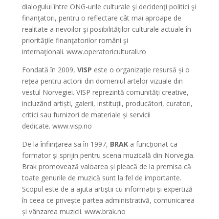
dialogului între ONG-urile culturale şi decidenţi politici şi
finanţatori, pentru o reflectare cât mai aproape de
realitate a nevoilor şi posibilităților culturale actuale în
priorităţile finanţatorilor români şi
internaţionali. www.operatoriculturali.ro
Fondată în 2009,
VISP
este o organizație resursă și o
rețea pentru actorii din domeniul artelor vizuale din
vestul Norvegiei. VISP reprezintă comunități creative,
incluzând artiști, galerii, instituții, producători, curatori,
critici sau furnizori de materiale și servicii
dedicate. www.visp.no
De la înființarea sa în 1997,
BRAK
a funcționat ca
formator și sprijin pentru scena muzicală din Norvegia.
Brak promovează valoarea și pleacă de la premisa că
toate genurile de muzică sunt la fel de importante.
Scopul este de a ajuta artiștii cu informații și expertiză
în ceea ce privește partea administrativă, comunicarea
și vânzarea muzicii. www.brak.no