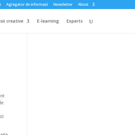
i
Agregator de informații
Newsletter
About
sii creative
E-learning
Experts
ent
de
00
parte