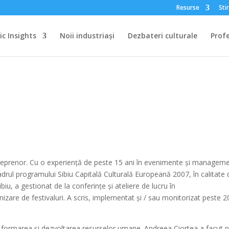
Resurse
Stir
c Insights
Noii industriași
Dezbateri culturale
Profe
reprenor. Cu o experiență de peste 15 ani în evenimente și managem
adrul programului Sibiu Capitală Culturală Europeană 2007, în calitate 
u, a gestionat de la conferințe și ateliere de lucru în
izare de festivaluri. A scris, implementat și / sau monitorizat peste 2
 în formarea și dezvoltarea resurselor umane. Andreea Ciortea a facut 