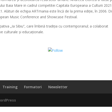
ului Baia Mare in cadrul competitei Capitala Europeana a Culturii 2021
21. Alături de echipa ARTmania este încă de la prima ediție, în 2006. D
opean Music Conference and Showcase Festival.
ițiativa „Ia Sibiu”, care îmbină tradiția cu contemporanul; a colaborat
e culturale și educaționale.
Share on WhatsApp
Training
Formatori
Newsletter
ordPress