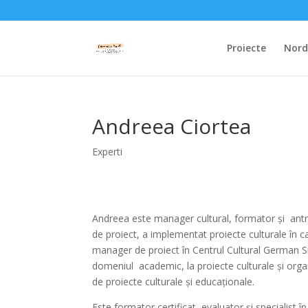
Proiecte
Nordi
Andreea Ciortea
Experti
Andreea este manager cultural, formator și ant
de proiect, a implementat proiecte culturale în c
manager de proiect în Centrul Cultural German Sibi
domeniul academic, la proiecte culturale și organ
de proiecte culturale și educaționale.
Este formator certificat, evaluator și specialist