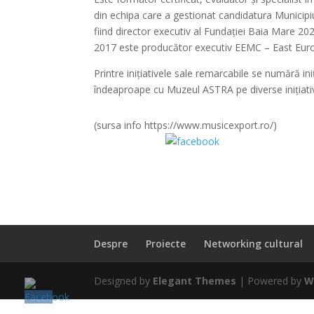
din echipa care a gestionat candidatura Municipi
fiind director executiv al Fundației Baia Mare 20
2017 este producător executiv EEMC – East Eur
Printre inițiativele sale remarcabile se numără in
îndeaproape cu Muzeul ASTRA pe diverse inițiativ
(sursa info https://www.musicexport.ro/)
Share on Facebook
Despre
Proiecte
Networking cultural
Designed by
Elegant Themes
| Powered by
W