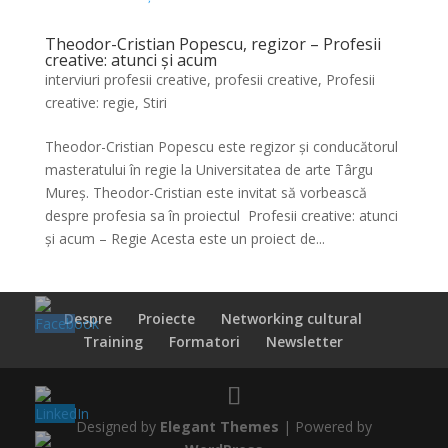
Theodor-Cristian Popescu, regizor – Profesii
creative: atunci și acum
interviuri profesii creative
,
profesii creative
,
Profesii
creative: regie
,
Stiri
Theodor-Cristian Popescu este regizor și conducătorul
masteratului în regie la Universitatea de arte Târgu
Mureș. Theodor-Cristian este invitat să vorbească
despre profesia sa în proiectul Profesii creative: atunci
și acum – Regie Acesta este un proiect de...
Despre
Proiecte
Networking cultural
Training
Formatori
Newsletter
Designed by
Elegant Themes
| Powered by