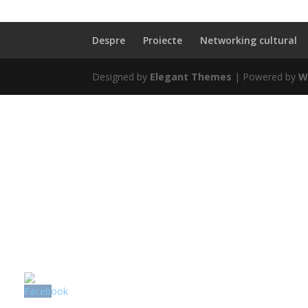
Despre
Proiecte
Networking cultural
Designed by
Elegant Themes
| Powered by
W