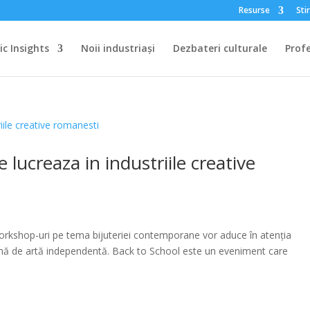
Resurse
Stir
c Insights
Noii industriași
Dezbateri culturale
Profe
 lucreaza in industriile creative
si workshop-uri pe tema bijuteriei contemporane vor aduce în atenția
ormă de artă independentă. Back to School este un eveniment care