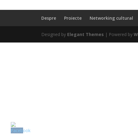
Despre
Proiecte
Networking cultural
Designed by
Elegant Themes
| Powered by
W