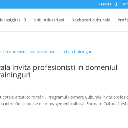
Resurse
Stir
c Insights
Noii industriași
Dezbateri culturale
Profe
la invita profesionisti in domeniul
raininguri
 cotele artiștilor români? Programul Formare Culturală invită profesio
la întrebări spinoase de management cultural. Formare Culturală est