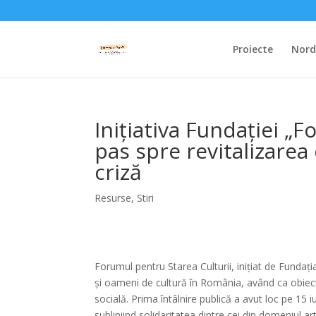
Proiecte
Nordi
Inițiativa Fundației „
pas spre revitalizarea
criză
Resurse
,
Stiri
Forumul pentru Starea Culturii, inițiat de Fundați
și oameni de cultură în România, având ca obiect
socială. Prima întâlnire publică a avut loc pe 15 
subliniind solidaritatea dintre cei din domeniul arti