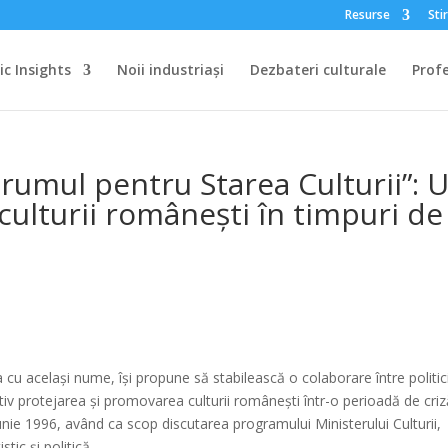
Resurse
Stir
c Insights
Noii industriași
Dezbateri culturale
Profe
Forumul pentru Starea Culturii”: 
 culturii românești în timpuri de
a cu același nume, își propune să stabilească o colaborare între politic
iv protejarea și promovarea culturii românești într-o perioadă de criz
iunie 1996, având ca scop discutarea programului Ministerului Culturii,
stic și politică.