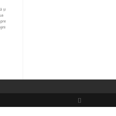
ă și
oua
spre
irii