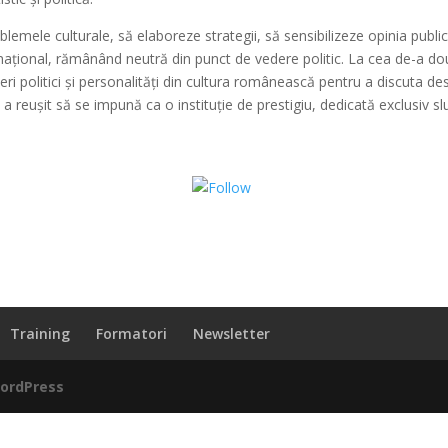
blemele culturale, să elaboreze strategii, să sensibilizeze opinia public
ațional, rămânând neutră din punct de vedere politic. La cea de-a d
lideri politici și personalități din cultura românească pentru a discuta de
a a reușit să se impună ca o instituție de prestigiu, dedicată exclusiv sluj
Share on WhatsApp
Training
Formatori
Newsletter
ordPress