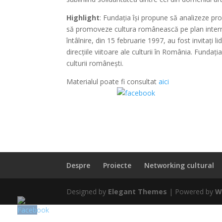
Highlight
: Fundația își propune să analizeze pro
să promoveze cultura românească pe plan intern
întâlnire, din 15 februarie 1997, au fost invitați 
direcțiile viitoare ale culturii în România. Fundați
culturii românești.
Materialul poate fi consultat
aici
Share on Facebook
Despre
Proiecte
Networking cultural
Designed by
Elegant Themes
| Powered by
W