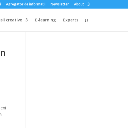
i
Agregator de informații
Newsletter
About
sii creative
E-learning
Experts
Un
ieni
ă